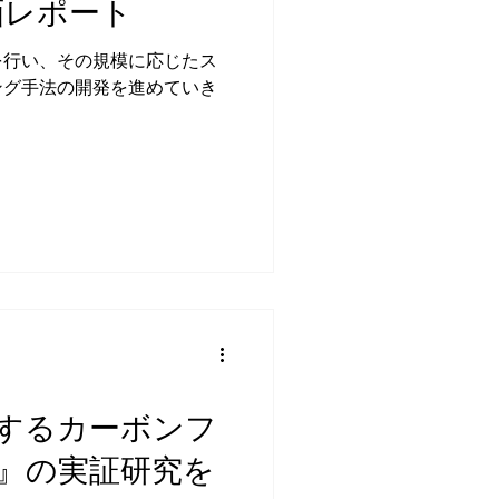
動画レポート
耕起圃場での堆肥、消化液を
留と微生物活性の長期観測を
を行い、その規模に応じたス
“資源循環”として見直すと、
ング手法の開発を進めていき
耕起による小豆とデントコー
など慣行農法をベースに多様
い。」−中山勝志（有限会社中
するカーボンフ
』の実証研究を