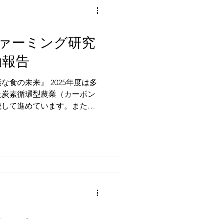
ァーミング研究
動報告
食の未来』 2025年度は多
た炭素循環型農業（カーボン
続して進めています。また今
、農の未来を支える若い人材
■ 2025年度活動 途中報
した3つの実証 本研究会は3
りスタートした酪農規模に応じ
法について、それぞれの有効
います。 1. 大規模農
1,300頭を飼育する大規模酪
所有し、大量飼育の牛から出
るなど循環資源として使い切