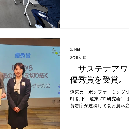
つないでいく担い手である
ました。 ゲストに東京 吉
を営む木村充慶さんを迎え
てきた日本、インド、中東
地のミルク事情についてご講演
月27日（水）13時30分〜
ティナブル農業推進機構 【
協 計根別農協 【協力】道
2月4日
会 ゲスト 木村 充慶氏 https://musashino-dairy.com/ ＜
お知らせ
武蔵野デーリー株式会社 取締
「サステナアワー
DESIGN 理事＞
優秀賞を受賞。
道東カーボンファーミング
町 以下、道東 CF 研究会
費者庁が連携して食と農林
取組動画を表彰する「あふの
の「サステナアワード202
の中から優秀賞（入賞）を受