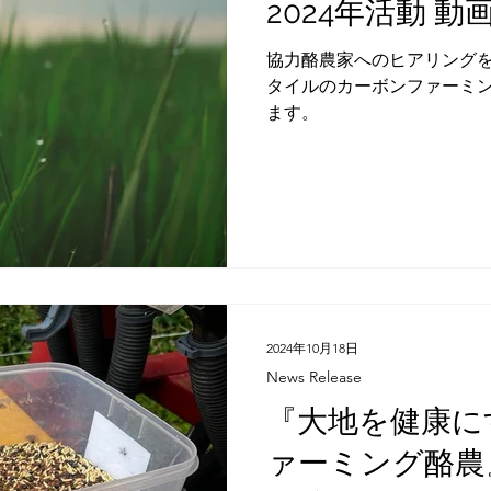
2024年活動 
る農業を実践。実証では不
使った慣行農法での炭素貯
協力酪農家へのヒアリング
実施。 「毎日の糞尿処理を
タイルのカーボンファーミ
酪農のあり方が変わる。不
ます。
ンの輪作にチャレンジする
な農業の可能性を追求した
山牧場
2024年10月18日
News Release
『大地を健康に
ァーミング酪農