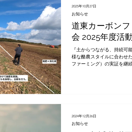
2025年10月27日
お知らせ
道東カーボンフ
会 2025年度活
『土からつながる、持続可能な
様な酪農スタイルに合わせ
ファーミング）の実証を継
年度からは土壌改良に加え
を育てる活動も開始しました。 
告：多様な酪農モデルに対応
年目を迎え、2024年度よ
たカーボンファーミング手
性を確認する長期的な検証を始めて
場：中山牧場（別海町） 乳牛
2024年12月26日
農。バイオガス発電を自社
お知らせ
る糞尿をエネルギー源とす