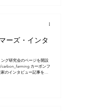
農を切り拓く」は、北海道・
ンファーミングの実証現場を
多様な農法について、それぞ
生物の活性などを調査分析、
可能な酪農モデルの構築を目
信した点が評価されました。
マーズ・インタ
 は、食と農林水産業に関わる
広く募集し、環境との調和、
循環などの観点から優れた事
度は全国から56作品の応募
ーミング研究会のページを開設
組は農林水産省ホームページ
m/carbon_farming カーボンフ
ます。
農家のインタビュー記事を掲
ップの取組を進める、養老牛
ビューはコチラ。
rming/n/n14e5f4792930