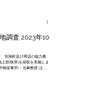
『...
調査 2023年10
かけて、別海町及び周辺の協力農
゙地上部(牧草)を採取を実施しま
作物栄養学)・当麻教授 (土壌
っており、1haあたりの炭素貯
し別海町の炭素...