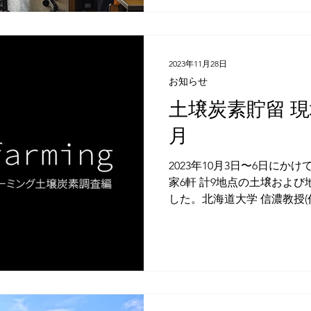
ィールは下）をゲストに招き、 
2023年11月28日
お知らせ
土壌炭素貯留 現地
月
2023年10月3日〜6日に
家6軒 計9地点の土壌およひ
した。北海道大学 信濃教授(
学)の助言をもとに実査を行
留量に町内の農地面積を掛け算