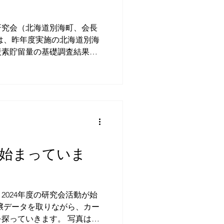
研究会（北海道別海町、会長
は、昨年度実施の北海道別海
炭素貯留量の基礎調査結果を
らではの堆肥活用による酪農
プロセスに着目、土壌健康度
が始まっていま
2024年度の研究会活動が始
壌データを取りながら、カー
探っていきます。 写真は完