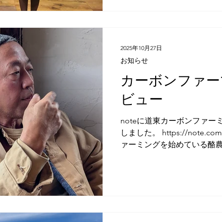
賞作品「道東から未来の酪
別海町を中心としたカーボ
紹介し、酪農家が実践する
れの土壌への炭素貯留、微
2025年10月27日
そして地域連携による持続
お知らせ
指すことを分かりやすく発
カーボンファー
「サステナアワード2025」
サステナブルな取り組みを
ビュー
脱炭素、生物多様性、資源
例を表彰するものです。今年
noteに道東カーボンファ
がありました。受賞した取
しました。 https://note.co
を通じ、国内外に発信され
ァーミングを始めている酪
載しています。 カバークロ
山本牧場 山本さんのインタ
https://note.com/carbon_fa