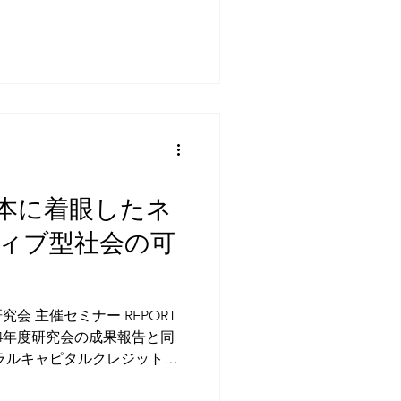
養老牛山本牧場。
本に着眼したネ
ィブ型社会の可
会 主催セミナー REPORT
024年度研究会の成果報告と同
ラルキャピタルクレジットコ
任する馬奈木俊介氏（プロフ