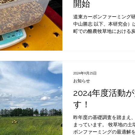
開始
道東カーボンファーミング
中山勝志 以下、本研究会）
町での酪農牧草地における
踏まえ、本年度から日本な
法が土壌に好影響を及ぼす
を示す指標を評価軸と...
2024年9月25日
お知らせ
2024年度活動
す！
昨年度の基礎調査を踏まえ、
まっています。 牧草地の土
ボンファーミングの最適解を