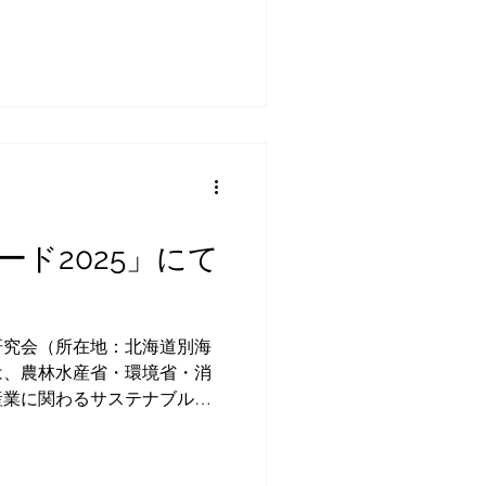
ことを再確認する研修となり
祥寺でクラフトミルクスタンド
、木村さんが足を運んで集め
、アフリカ等の酪農現場と現
いただきました。 2026年5
 【主催】一般社団法人道東サス
後援】別海町 道東あさひ農
東カーボンファーミング研究
役／一般社団法人FUKKO
ド2025」にて
研究会（所在地：北海道別海
）は、農林水産省・環境省・消
産業に関わるサステナブルな
環2030プロジェクト」主催
5」において、全国の応募作品
賞しました。 本研究会の受