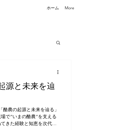
ホーム
More
起源と未来を辿
 「酪農の起源と未来を辿る」
場で“いまの酪農“を支える
ねてきた経験と知恵を次代へ