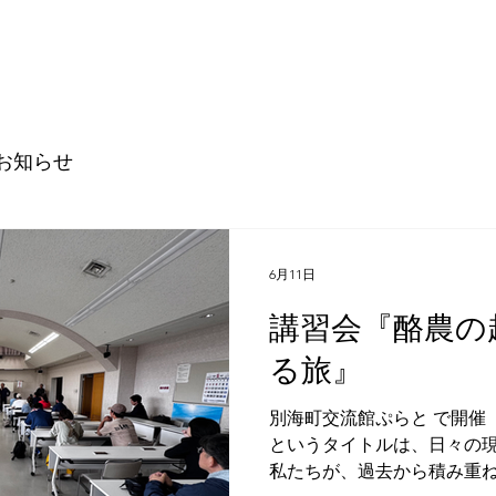
お知らせ
6月11日
講習会『酪農の
る旅』
別海町交流館ぷらと で開催
というタイトルは、日々の現
私たちが、過去から積み重