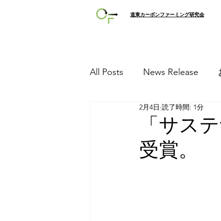
​道東カーボンファーミング研究会
All Posts
News Release
2月4日
読了時間: 1分
「サステ
受賞。