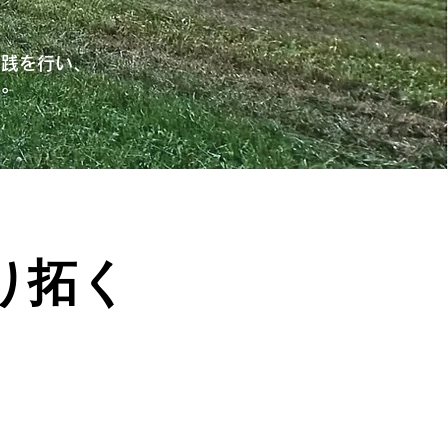
実践を行い、
す。
り拓く