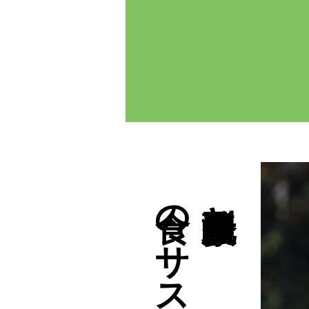
脱炭素型酪農と