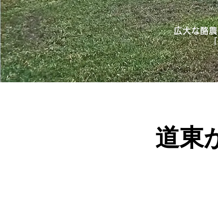
広大な酪農
「
道東