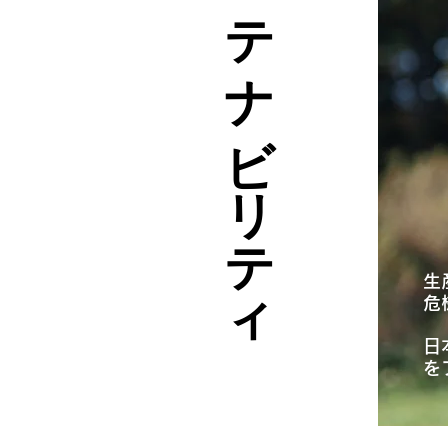
食のサステナビリティ
生
危
日
を