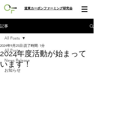
​道東カーボンファーミング研究会
記事
All Posts
2024年9月25日
読了時間: 1分
All Posts
2024年度活動が始まって
News Release
います！
お知らせ