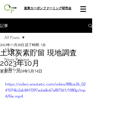
​道東カーボンファーミング研究会
記事
All Posts
2023年11月28日
読了時間: 1分
All Posts
土壌炭素貯留 現地調査
News Release
2023年10月
お知らせ
更新日：
2024年5月14日
https://video.wixstatic.com/video/88be26_02
41074b2ab841f397ada6b67af87561/1080p/mp
4/file.mp4